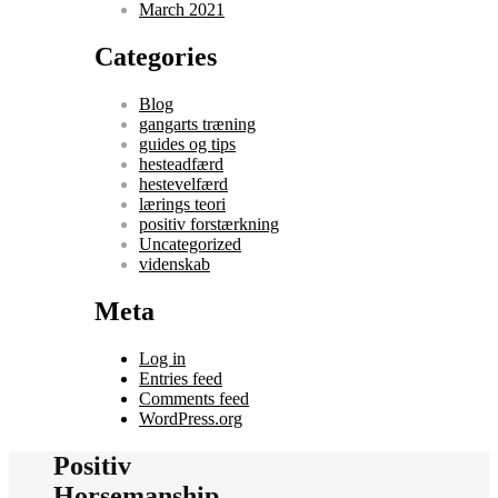
March 2021
Categories
Blog
gangarts træning
guides og tips
hesteadfærd
hestevelfærd
lærings teori
positiv forstærkning
Uncategorized
videnskab
Meta
Log in
Entries feed
Comments feed
WordPress.org
Positiv
Horsemanship