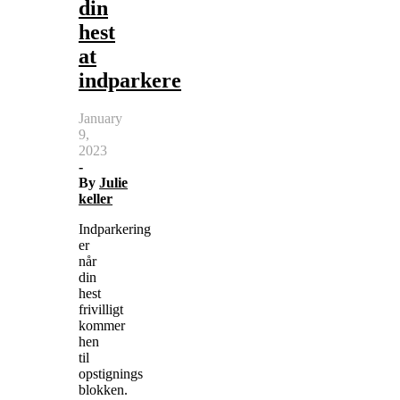
din
hest
at
indparkere
January
9,
2023
-
By
Julie
keller
Indparkering
er
når
din
hest
frivilligt
kommer
hen
til
opstignings
blokken.