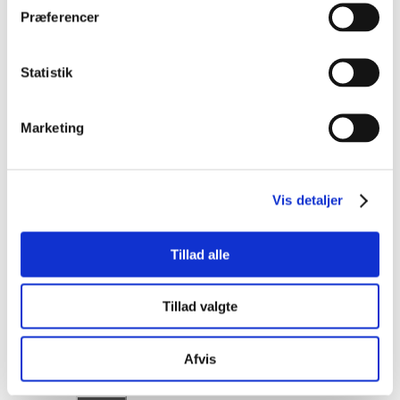
gør
Præferencer
det
hele
meget
nemmere,
Statistik
derfor
anbefaler
jeg
Marketing
altid
mine
elever
at
Vis detaljer
træne
indparkering.
…
Tillad alle
Continue
Reading
Tillad valgte
Afvis
Search for: