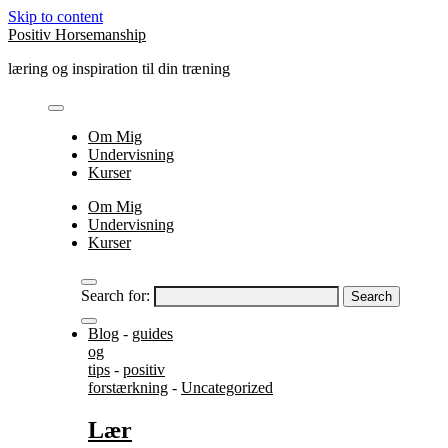
Skip to content
Positiv Horsemanship
læring og inspiration til din træning
Om Mig
Undervisning
Kurser
Om Mig
Undervisning
Kurser
Search for:
Blog
-
guides
og
tips
-
positiv
forstærkning
-
Uncategorized
Lær