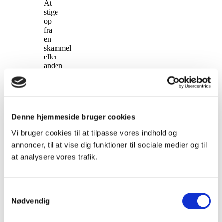
At
stige
op
fra
en
skammel
eller
anden
genstand
skåner
både
hestens
ryg,
Denne hjemmeside bruger cookies
din
sadel
Vi bruger cookies til at tilpasse vores indhold og
og
annoncer, til at vise dig funktioner til sociale medier og til
din
egen
at analysere vores trafik.
krop
mod
usunde
vrid
Samtykkevalg
og
Nødvendig
indparkerings
øvelsen