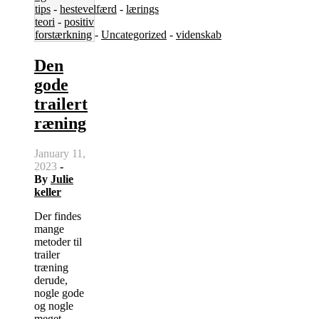
tips
-
hestevelfærd
-
lærings
teori
-
positiv
forstærkning
-
Uncategorized
-
videnskab
Den
gode
trailert
ræning
January 11,
2023
-
By
Julie
keller
Der findes
mange
metoder til
trailer
træning
derude,
nogle gode
og nogle
meget