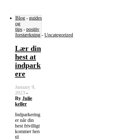
Blog
-
guides
og
tips
-
positiv
forstærkning
-
Uncategorized
Lær din
hest at
indpark
ere
January 9,
2023
-
By
Julie
keller
Indparkering
er når din
hest frivilligt
kommer hen
til