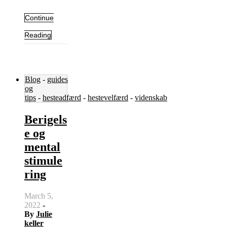
Continue
Reading
Blog
-
guides
og
tips
-
hesteadfærd
-
hestevelfærd
-
videnskab
Berigels
e og
mental
stimule
ring
March 5,
2022
-
By
Julie
keller