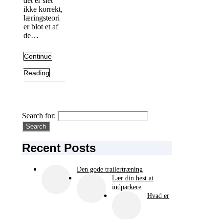
det er slet
ikke korrekt,
læringsteori
er blot et af
de…
Continue
Reading
Search for:
Recent Posts
Den gode trailertræning
Lær din hest at
indparkere
Hvad er