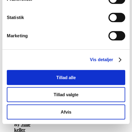
Reading
Statistik
Blog
-
guides
og
Marketing
tips
-
hesteadfærd
De
Vis detaljer
fleste
bidprob
lemer
Tillad alle
er ikke
bidprob
Tillad valgte
lemer
Afvis
December 8,
2021
-
By
Julie
keller