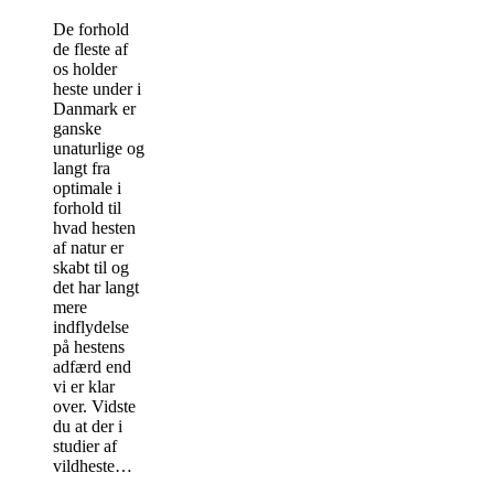
De forhold
de fleste af
os holder
heste under i
Danmark er
ganske
unaturlige og
langt fra
optimale i
forhold til
hvad hesten
af natur er
skabt til og
det har langt
mere
indflydelse
på hestens
adfærd end
vi er klar
over. Vidste
du at der i
studier af
vildheste…