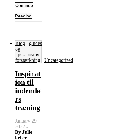
Continue
Reading
Blog
-
guides
og
tips
-
positiv
forstærkning
-
Uncategorized
Inspirat
ion til
indendø
rs
træning
January 29,
2022
-
By
Julie
keller