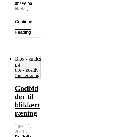
gnave på
biddet,…
Continue
Reading
Blog
-
guides
og
tips
-
positiv
forstærkning
Godbid
der til
klikkert
ræning
June 13,
2021
-