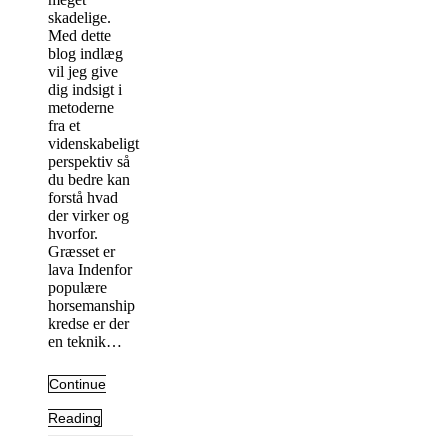
skadelige.
Med dette
blog indlæg
vil jeg give
dig indsigt i
metoderne
fra et
videnskabeligt
perspektiv så
du bedre kan
forstå hvad
der virker og
hvorfor.
Græsset er
lava Indenfor
populære
horsemanship
kredse er der
en teknik…
Continue
Reading