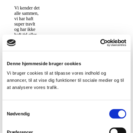
Vi kender det
alle sammen,
vi har haft
super travlt
og har ikke
haft tid eller
energi til
hesten i et
stykke tid.
Men nu har
du endelig
Denne hjemmeside bruger cookies
tid til at få
trænet igen.
Vi bruger cookies til at tilpasse vores indhold og
Måske har
annoncer, til at vise dig funktioner til sociale medier og til
du endda en
at analysere vores trafik.
aftale med en
underviser,
men så
kigger du ud
Samtykkevalg
på
Nødvendig
ridebanen…
Continue
Præferencer