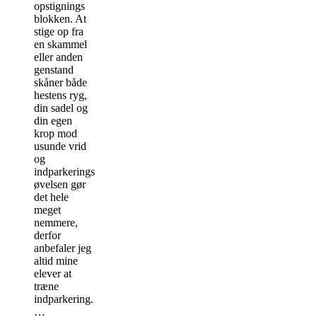
opstignings
blokken. At
stige op fra
en skammel
eller anden
genstand
skåner både
hestens ryg,
din sadel og
din egen
krop mod
usunde vrid
og
indparkerings
øvelsen gør
det hele
meget
nemmere,
derfor
anbefaler jeg
altid mine
elever at
træne
indparkering.
…