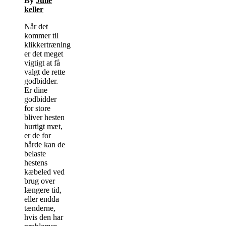
By
Julie
keller
Når det
kommer til
klikkertræning
er det meget
vigtigt at få
valgt de rette
godbidder.
Er dine
godbidder
for store
bliver hesten
hurtigt mæt,
er de for
hårde kan de
belaste
hestens
kæbeled ved
brug over
længere tid,
eller endda
tænderne,
hvis den har