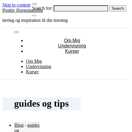
Skip to content
Search for:
Positiv Horsemanship
læring og inspiration til din træning
Om Mig
Undervisning
Kurser
Om Mig
Undervisning
Kurser
guides og tips
Blog
-
guides
og