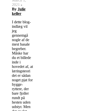
March 1,
2021
-
By
Julie
keller
I dette blog-
indlæg vil
jeg
gennemgå
nogle af de
mest basale
begreber.
Måske har
du et billede
inde i
hovedet af, at
læringsteori
det er sådan
noget pjat for
hygge-
ryttere, der
bare fjoller
rundt på
hesten uden
udstyr. Men