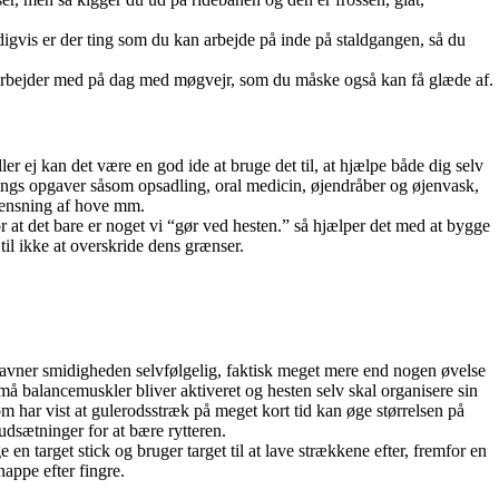
digvis er der ting som du kan arbejde på inde på staldgangen, så du
er arbejder med på dag med møgvejr, som du måske også kan få glæde af.
er ej kan det være en god ide at bruge det til, at hjælpe både dig selv
ings opgaver såsom opsadling, oral medicin, øjendråber og øjenvask,
 rensning af hove mm.
t for at det bare er noget vi “gør ved hesten.” så hjælper det med at bygge
e til ikke at overskride dens grænser.
gavner smidigheden selvfølgelig, faktisk meget mere end nogen øvelse
små balancemuskler bliver aktiveret og hesten selv skal organisere sin
om har vist at gulerodsstræk på meget kort tid kan øge størrelsen på
udsætninger for at bære rytteren.
e en target stick og bruger target til at lave strækkene efter, fremfor en
nappe efter fingre.