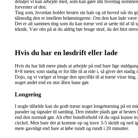
detaljer vi kan arbejde med, som kan gøre din hverdag nemmere,
forventer af den.
Ting som, hvordan holder hesten sin hals og sit hoved når du
tålmodig den er imellem belønningerne. Om den kan lade være me
Det er alt sammen ting som du kan træne ved at sætte tid af til s
teknik. Vær obs på at du aldrig bør bruge straf, da det blot stres
Hvis du har en løsdrift eller lade
Hvis du har lidt mere plads at arbejde på end bare lige staldgang
8×8 meter, som stadig er for lille til at ride i, så giver det stadi
Dojo, og vi vælger at bruge den specifikt til at træne visse ting,
noget andet end en stor åben bane gør.
Longering
I nogle tilfælde kan du godt træne noget longetræning på en min
parader og signaler til samling. Den mindre plads gør at hesten
end den normalt gør. Alt efter bundforhold vil du også kunne tr
circkel. Men bare det at komme op og trave 3-5 skridt og ned ig
mere gavnligt end bare at løbe rundt og rundt i 20 minutter.