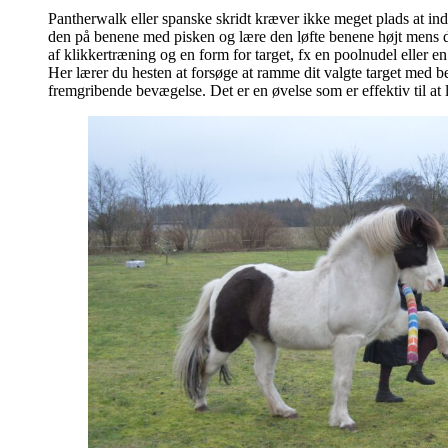
Pantherwalk eller spanske skridt kræver ikke meget plads at ind
den på benene med pisken og lære den løfte benene højt mens d
af klikkertræning og en form for target, fx en poolnudel eller e
Her lærer du hesten at forsøge at ramme dit valgte target med b
fremgribende bevægelse. Det er en øvelse som er effektiv til a