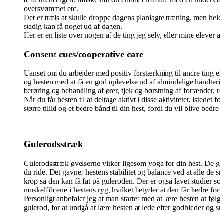
oversvømmet etc.
Det er træls at skulle droppe dagens planlagte træning, men hel
stadig kan få noget ud af dagen.
Her er en liste over nogen af de ting jeg selv, eller mine elev
Consent cues/cooperative care
Uanset om du arbejder med positiv forstærkning til andre ting ell
og hesten med at få en god oplevelse ud af almindelige håndter
berøring og behandling af ører, tjek og børstning af fortænder,
Når du får hesten til at deltage aktivt i disse aktiviteter, istede
større tillid og et bedre bånd til din hest, fordi du vil blive bedr
Gulerodsstræk
Gulerodsstræk øvelserne virker ligesom yoga for din hest. De 
du ride. Det gavner hestens stabilitet og balance ved at alle de 
krop så den kan få fat på guleroden. Der er også lavet studier s
muskelfibrene i hestens ryg, hvilket betyder at den får bedre for
Personligt anbefaler jeg at man starter med at lære hesten at følg
gulerod, for at undgå at lære hesten at lede efter godbidder og s