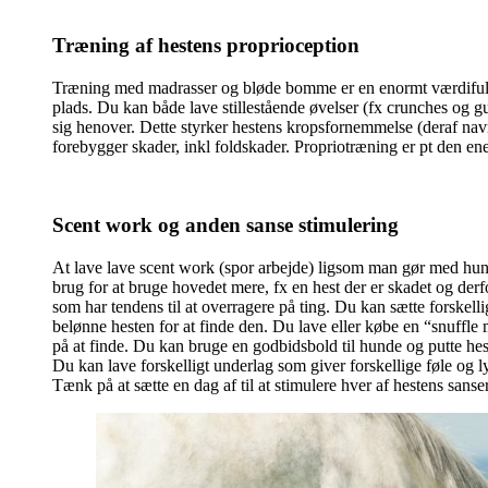
Træning af hestens proprioception
Træning med madrasser og bløde bomme er en enormt værdifuld t
plads. Du kan både lave stillestående øvelser (fx crunches og 
sig henover. Dette styrker hestens kropsfornemmelse (deraf navne
forebygger skader, inkl foldskader. Propriotræning er pt den en
Scent work og anden sanse stimulering
At lave lave scent work (spor arbejde) ligsom man gør med hunde
brug for at bruge hovedet mere, fx en hest der er skadet og derf
som har tendens til at overragere på ting. Du kan sætte forskel
belønne hesten for at finde den. Du lave eller købe en “snuffle 
på at finde. Du kan bruge en godbidsbold til hunde og putte hes
Du kan lave forskelligt underlag som giver forskellige føle og ly
Tænk på at sætte en dag af til at stimulere hver af hestens san