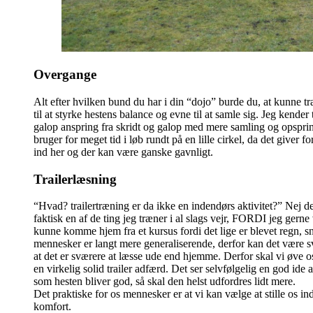
Overgange
Alt efter hvilken bund du har i din “dojo” burde du, at kunne t
til at styrke hestens balance og evne til at samle sig. Jeg kender
galop anspring fra skridt og galop med mere samling og opspring
bruger for meget tid i løb rundt på en lille cirkel, da det giver 
ind her og der kan være ganske gavnligt.
Trailerlæsning
“Hvad? trailertræning er da ikke en indendørs aktivitet?” Nej det
faktisk en af de ting jeg træner i al slags vejr, FORDI jeg gerne v
kunne komme hjem fra et kursus fordi det lige er blevet regn, sn
mennesker er langt mere generaliserende, derfor kan det være svær
at det er sværere at læsse ude end hjemme. Derfor skal vi øve os
en virkelig solid trailer adfærd. Det ser selvfølgelig en god ide
som hesten bliver god, så skal den helst udfordres lidt mere.
Det praktiske for os mennesker er at vi kan vælge at stille os ind
komfort.