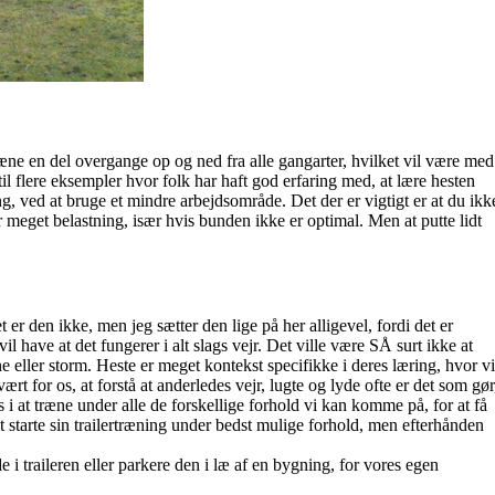
ræne en del overgange op og ned fra alle gangarter, hvilket vil være med
 til flere eksempler hvor folk har haft god erfaring med, at lære hesten
, ved at bruge et mindre arbejdsområde. Det der er vigtigt er at du ikk
for meget belastning, især hvis bunden ikke er optimal. Men at putte lidt
 er den ikke, men jeg sætter den lige på her alligevel, fordi det er
il have at det fungerer i alt slags vejr. Det ville være SÅ surt ikke at
e eller storm. Heste er meget kontekst specifikke i deres læring, hvor vi
t for os, at forstå at anderledes vejr, lugte og lyde ofte er det som gør
 i at træne under alle de forskellige forhold vi kan komme på, for at få
 at starte sin trailertræning under bedst mulige forhold, men efterhånden
e i traileren eller parkere den i læ af en bygning, for vores egen