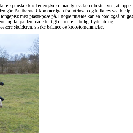
lære. spanske skridt er en øvelse man typisk lærer hesten ved, at tappe
en går. Pantherwalk kommer igen fra Intrinzen og indlæres ved hjælp
n longepisk med plastikpose på. I nogle tilfælde kan en bold også bruges
enet og får på den måde hurtigt en mere naturlig, flydende og
t løsgøre skulderen, styrke balance og kropsfornemmelse.