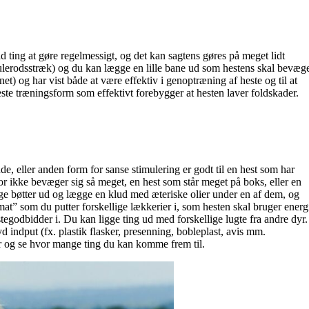
ing at gøre regelmessigt, og det kan sagtens gøres på meget lidt
gulerodsstræk) og du kan lægge en lille bane ud som hestens skal bevæg
t) og har vist både at være effektiv i genoptræning af heste og til at
este træningsform som effektivt forebygger at hesten laver foldskader.
, eller anden form for sanse stimulering er godt til en hest som har
or ikke bevæger sig så meget, en hest som står meget på boks, eller en
lige bøtter ud og lægge en klud med æteriske olier under en af dem, og
mat” som du putter forskellige lækkerier i, som hesten skal bruger energ
tegodbidder i. Du kan ligge ting ud med forskellige lugte fra andre dyr.
d indput (fx. plastik flasker, presenning, bobleplast, avis mm.
ser og se hvor mange ting du kan komme frem til.