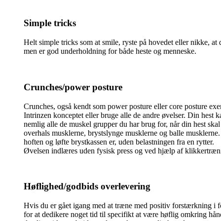
Simple tricks
Helt simple tricks som at smile, ryste på hovedet eller nikke, at
men er god underholdning for både heste og menneske.
Crunches/power posture
Crunches, også kendt som power posture eller core posture exer
Intrinzen konceptet eller bruge alle de andre øvelser. Din hest
nemlig alle de muskel grupper du har brug for, når din hest sk
overhals musklerne, brystslynge musklerne og balle musklerne. 
hoften og løfte brystkassen er, uden belastningen fra en rytter.
Øvelsen indlæres uden fysisk press og ved hjælp af klikkertræn
Høflighed/godbids overlevering
Hvis du er gået igang med at træne med positiv forstærkning i fo
for at dedikere noget tid til specifikt at være høflig omkring h