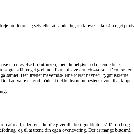
 dreje rundt om sig selv eller at samle ting op kræver ikke så meget plads
cise er en øvelse fra Intrinzen, men du behøver ikke kende hele
 kan sagtens få meget godt ud af kun at lave crunch øvelsen. Den træner
al gå samlet: Den træner mavemusklerne (deraf navnet), rygmusklerne,
Det kan være en god måde at tjekke hvordan hestens evne til at kippe i
ing.
rm af mad, eller hvis du ofte giver din hest godbidder, så får du brug
åndfodring, og til at træne din egen overlevering. Der er mange bittesmå