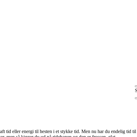
S
t tid eller energi til hesten i et stykke tid. Men nu har du endelig tid til
er, men så kigger du ud på ridebanen og den er frossen, glat,