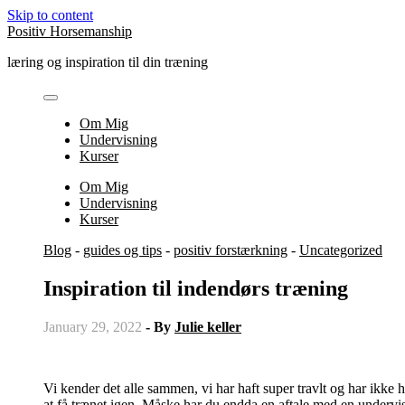
Skip to content
Positiv Horsemanship
læring og inspiration til din træning
Om Mig
Undervisning
Kurser
Om Mig
Undervisning
Kurser
Blog
-
guides og tips
-
positiv forstærkning
-
Uncategorized
Inspiration til indendørs træning
January 29, 2022
- By
Julie keller
Vi kender det alle sammen, vi har haft super travlt og har ikke haf
at få trænet igen. Måske har du endda en aftale med en undervis