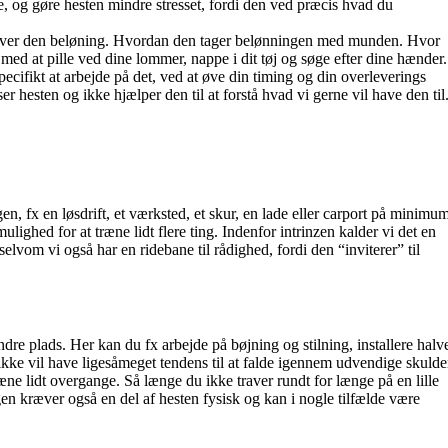
 og gøre hesten mindre stresset, fordi den ved præcis hvad du
 giver den beløning. Hvordan den tager belønningen med munden. Hvor
d at pille ved dine lommer, nappe i dit tøj og søge efter dine hænder.
pecifikt at arbejde på det, ved at øve din timing og din overleverings
ser hesten og ikke hjælper den til at forstå hvad vi gerne vil have den til
en, fx en løsdrift, et værksted, et skur, en lade eller carport på minimu
g mulighed for at træne lidt flere ting. Indenfor intrinzen kalder vi det en
 selvom vi også har en ridebane til rådighed, fordi den “inviterer” til
dre plads. Her kan du fx arbejde på bøjning og stilning, installere halv
 ikke vil have ligesåmeget tendens til at falde igennem udvendige skulde
æne lidt overgange. Så længe du ikke traver rundt for længe på en lille
en kræver også en del af hesten fysisk og kan i nogle tilfælde være