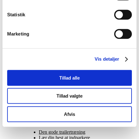
billigt
for
eleverne
Statistik
at
gå
til
Marketing
ridning
hos
mig.
Jeg…
Vis detaljer
Continue
Reading
Tillad alle
Tillad valgte
Search
for:
Afvis
Recent Posts
Den gode trailertræning
Lær din hest at indparkere