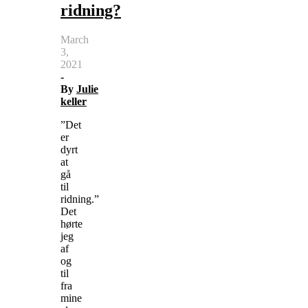
ridning?
March
3,
2021
-
By
Julie
keller
”Det
er
dyrt
at
gå
til
ridning.”
Det
hørte
jeg
af
og
til
fra
mine