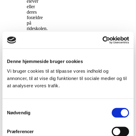
elever
eller
deres
forældre
på
rideskolen.
Som
instruktør
kan
jeg
godt
ryste
Denne hjemmeside bruger cookies
lidt
Vi bruger cookies til at tilpasse vores indhold og
på
hovedet
annoncer, til at vise dig funktioner til sociale medier og til
over
at analysere vores trafik.
det,
for
jeg
ved
Samtykkevalg
jo,
Nødvendig
at
det
er
Præferencer
rigtigt