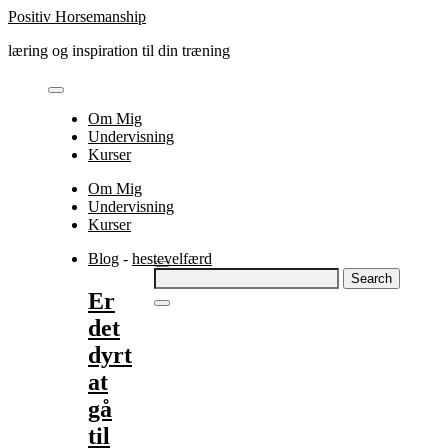
Skip
Positiv Horsemanship
to
læring og inspiration til din træning
content
Om Mig
Undervisning
Kurser
Om Mig
Undervisning
Kurser
Blog
-
hestevelfærd
Search
for:
Er
det
dyrt
at
gå
til