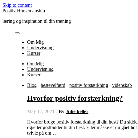
Skip to content
Positiv Horsemanship
læring og inspiration til din træning
Om Mig
Undervisning
Kurser
Om Mig
Undervisning
Kurser
Blog
-
hestevelfærd
-
positiv forstærkning
-
videnskab
Hvorfor positiv forstærkning?
May 17, 2021
- By
Julie keller
Hvorfor bruge positiv forstærkning til din hest? Du sidder måske netop nu og overvejer at starte med at bruge klikker træning
og/eller godbidder til din hest. Eller måske er du gået lid
tvivle på om…