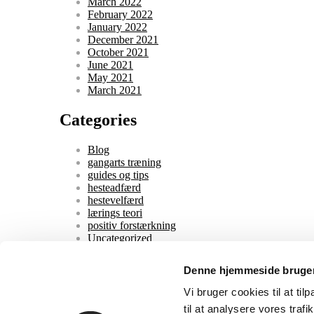
March 2022
February 2022
January 2022
December 2021
October 2021
June 2021
May 2021
March 2021
Categories
Blog
gangarts træning
guides og tips
hesteadfærd
hestevelfærd
lærings teori
positiv forstærkning
Uncategorized
videnskab
Denne hjemmeside bruger
Meta
Vi bruger cookies til at til
til at analysere vores trafik
Log in