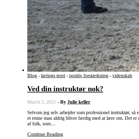
Blog
-
lærings teori
-
positiv forstærkning
-
videnskab
Ved din instruktør nok?
March 3, 2021
- By
Julie keller
Selvom jeg selv arbejder som professionel instruktør, så elsker jeg at tage kurser og få undervisning af andre instruktører. Heste er
et emne man aldrig bliver færdig med at lære om. Det er 
af folk, som…
Continue Reading